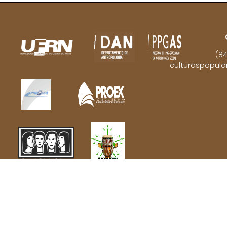
(8
culturaspopul
© 