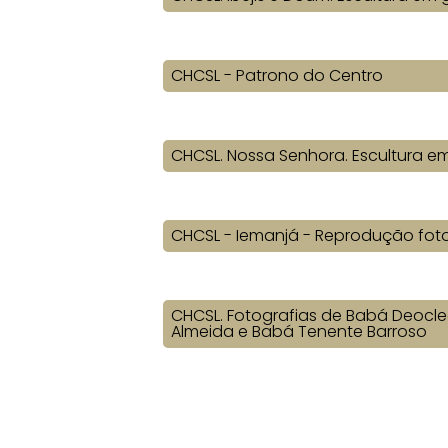
CHCSL - Patrono do Centro
CHCSL. Nossa Senhora. Escultura e
CHCSL - Iemanjá - Reprodução foto
CHCSL. Fotografias de Babá Deocl
Almeida e Babá Tenente Barroso