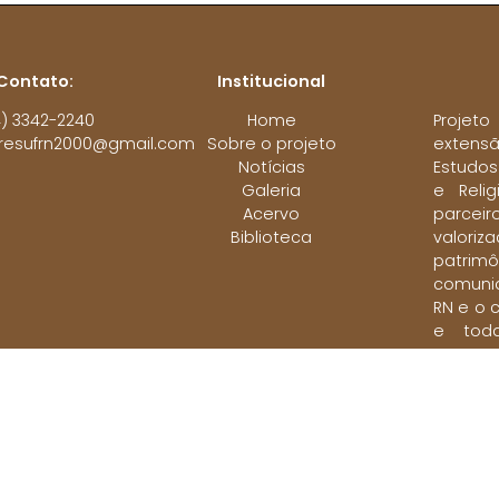
Contato:
Institucional
4) 3342-2240
Home
Proje
aresufrn2000@gmail.com
Sobre o projeto
exten
Notícias
Estudos
Galeria
e Reli
Acervo
parce
Biblioteca
valori
pat
comunid
RN e o 
e tod
pre
discrim
2024. ARQUIVO Afro-Religioso. Todos os direitos reservad