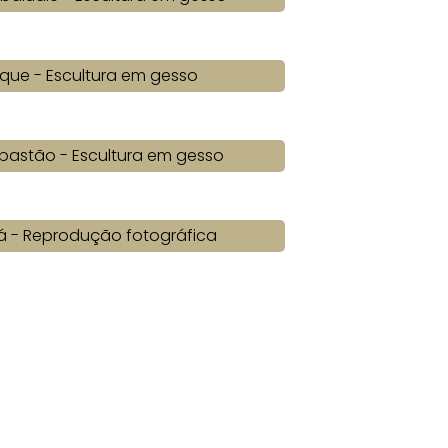
que - Escultura em gesso
bastão - Escultura em gesso
́ - Reprodução fotográfica