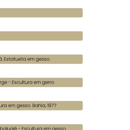
á. Estatueta em gesso
rge - Escultura em gerro
tura em gesso. Bahia, 1977
Obaluaiê - Escultura em gesso