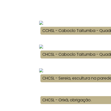
CCHSL - Caboclo Taitumba - Quadr
CHCSL - Caboclo Taitumba - Quadr
CHCSL - Sereia, escultura na pared
CHCSL - Orixá, obrigação.