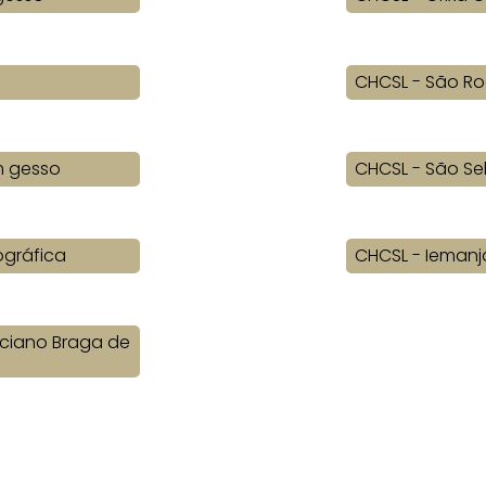
CHCSL - São Ro
m gesso
CHCSL - São Se
gráfica
CHCSL - Iemanja
eciano Braga de