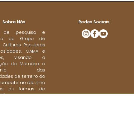
Sobre Nós
Redes Sociais:
to de pesquisa e
são do Grupo de
 Culturas Populares
giosidades, GAMA e
iros, visando a
zação da Memória e
rimônio das
ades de terreiro do
combate ao racismo
as as formas de
conceito e
inação.
os.