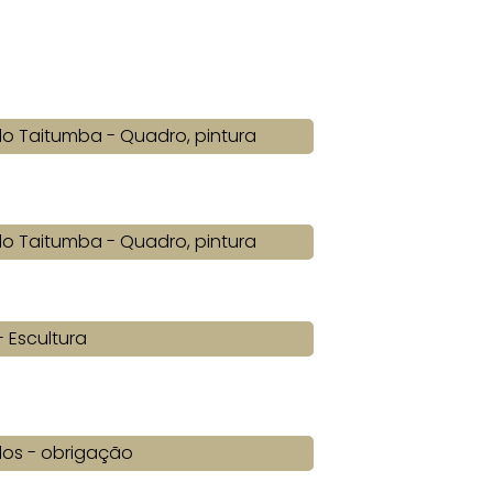
o Taitumba - Quadro, pintura
o Taitumba - Quadro, pintura
- Escultura
os - obrigação