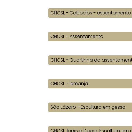
CHCSL - Caboclos - assentamento
CHCSL - Assentamento
CHCSL - Quartinha do assentamen
CHCSL - Iemanjá
São Lázaro - Escultura em gesso
CHCSL. Ibejis e Doum. Escultura em