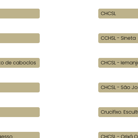
CHCSL
CCHSL - Sineta
to de caboclos
CHCSL - Iemanj
CHCSL - São Jo
Crucifixo. Escul
 gesso
CHCSL - Orixá 