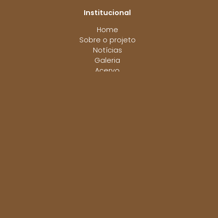
Institucional
Home
Sobre o projeto
Notícias
Galeria
Acervo
Biblioteca
Sobre Nós
Projeto de pesquisa e extensão do Grupo de
Estudos Culturas Populares e Religiosidades,
GAMA e parceiros, visando a valorização da
Memória e patrimônio das comunidades de
terreiro do RN e o combate ao racismo e todas
as formas de preconceito e discriminação.
Redes Sociais: